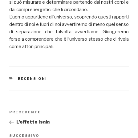
si può misurare e determinare partendo dai nostri corpi e
dai campi energetici che li circondano.
L’uomo appartiene all’universo, scoprendo questi rapporti
dentro di noi e fuori di noi avvertiremo di meno quel senso
di separazione che talvolta avvertiamo. Giungeremo
forse a comprendere che è l’universo stesso che ci rivela
come attori principali.
CATEGORIE
RECENSIONI
Navigazione
Articolo
PRECEDENTE
articoli
precedente:
L’effetto Isaia
Articolo
SUCCESSIVO