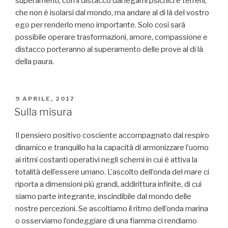
superamenti, con il distacco dai legami psichici e terreni,
che non è isolarsi dal mondo, ma andare al di là del vostro
ego per renderlo meno importante. Solo così sarà
possibile operare trasformazioni, amore, compassione e
distacco porteranno al superamento delle prove al di là
della paura.
PUBBLICATO
9 APRILE, 2017
IL
Sulla misura
Il pensiero positivo cosciente accompagnato dal respiro
dinamico e tranquillo ha la capacità di armonizzare l’uomo
ai ritmi costanti operativi negli schemi in cui è attiva la
totalità dell’essere umano. L’ascolto dell’onda del mare ci
riporta a dimensioni più grandi, addirittura infinite, di cui
siamo parte integrante, inscindibile dal mondo delle
nostre percezioni. Se ascoltiamo il ritmo dell’onda marina
o osserviamo l’ondeggiare di una fiamma ci rendiamo