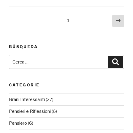
Navigazione
Pagi
Pagina
1
succ
articoli
BÚSQUEDA
Cerca:
Cerca
CATEGORIE
Brani Interessanti
(27)
Pensieri e Riflessioni
(6)
Pensiero
(6)