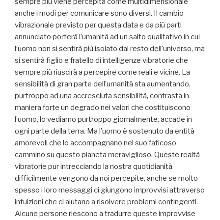
sempre più viene percepita come multidimensionale
anche i modi per comunicare sono diversi. Il cambio
vibrazionale previsto per questa data e da più parti
annunciato porterà l’umanità ad un salto qualitativo in cui
l’uomo non si sentirà più isolato dal resto dell’universo, ma
si sentirà figlio e fratello di intelligenze vibratorie che
sempre più riuscirà a percepire come reali e vicine. La
sensibilità di gran parte dell’umanità sta aumentando,
purtroppo ad una accresciuta sensibilità, contrasta in
maniera forte un degrado nei valori che costituiscono
l’uomo, lo vediamo purtroppo giornalmente, accade in
ogni parte della terra. Ma l’uomo è sostenuto da entità
amorevoli che lo accompagnano nel suo faticoso
cammino su questo pianeta meraviglioso. Queste realtà
vibratorie pur intrecciando la nostra quotidianità
difficilmente vengono da noi percepite, anche se molto
spesso i loro messaggi ci giungono improvvisi attraverso
intuizioni che ci aiutano a risolvere problemi contingenti.
Alcune persone riescono a tradurre queste improvvise