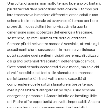
Una volta gli uomini, non molto tempo fa, erano più lontani,
più distaccati dalla percezione della divinità. Il tempo per
loro trascorreva in maniera differente, erano calati in uno
schema tridimensionale ed avevano più tempo per i loro
progetti. In questi ultimi tempi vissuti nella quarta
dimensione sono i potenziali dell’energia a trascinare,
sostenere, ispirare i normali atti della quotidianità.
Sempre più chi nel vostro mondo è sensibile, attento agli
accadimenti che si susseguono in maniera vertiginosa
potrà scoprire quei sentieri invisibili preferenziali utilizzati
dai grandi potenziali ‘trascinatori’ dell’energia cosmica.
Siete ormai cittadini accreditati di due mondi, ma solo chi
di voi è sensibile e attento alle sfumature comprende
perfettamente. Chi tra di voi ha meno capacità di
comprendere quelle sottili sfumature in breve tempo
avrà la possibilità di allargare un pò di più il suo schema
energetico personale. L’Amore infinito ed inestinguibile
del Padre offre opportunità una volta impensabili. Ancora
per poco tempo giungeranno enormi potenziali di