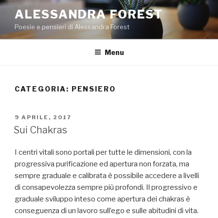
Salta
ALESSANDRA FOREST
al
Poesie e pensieri di Alessandra Forest
contenuto
Menu
CATEGORIA:
PENSIERO
PUBBLICATO
9 APRILE, 2017
IL
Sui Chakras
I centri vitali sono portali per tutte le dimensioni, con la
progressiva purificazione ed apertura non forzata, ma
sempre graduale e calibrata è possibile accedere a livelli
di consapevolezza sempre più profondi. Il progressivo e
graduale sviluppo inteso come apertura dei chakras è
conseguenza di un lavoro sull’ego e sulle abitudini di vita.