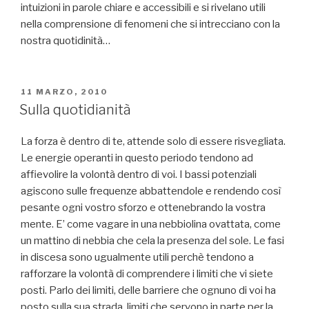
intuizioni in parole chiare e accessibili e si rivelano utili
nella comprensione di fenomeni che si intrecciano con la
nostra quotidinità…
PUBBLICATO
11 MARZO, 2010
IL
Sulla quotidianità
La forza è dentro di te, attende solo di essere risvegliata.
Le energie operanti in questo periodo tendono ad
affievolire la volontà dentro di voi. I bassi potenziali
agiscono sulle frequenze abbattendole e rendendo così
pesante ogni vostro sforzo e ottenebrando la vostra
mente. E’ come vagare in una nebbiolina ovattata, come
un mattino di nebbia che cela la presenza del sole. Le fasi
in discesa sono ugualmente utili perchè tendono a
rafforzare la volontà di comprendere i limiti che vi siete
posti. Parlo dei limiti, delle barriere che ognuno di voi ha
posto sulla sua strada, limiti che servono in parte per la