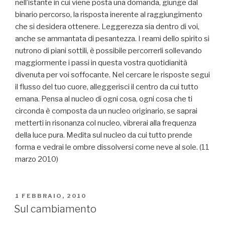
nell’istante in cui viene posta una domanda, giunge dal
binario percorso, la risposta inerente al raggiungimento
che si desidera ottenere. Leggerezza sia dentro di voi,
anche se ammantata di pesantezza. I reami dello spirito si
nutrono di piani sottili, è possibile percorrerli sollevando
maggiormente i passi in questa vostra quotidianità
divenuta per voi soffocante. Nel cercare le risposte segui
il flusso del tuo cuore, alleggerisci il centro da cui tutto
emana. Pensa al nucleo di ogni cosa, ogni cosa che ti
circonda è composta da un nucleo originario, se saprai
metterti in risonanza col nucleo, vibrerai alla frequenza
della luce pura. Medita sul nucleo da cui tutto prende
forma e vedrai le ombre dissolversi come neve al sole. (11
marzo 2010)
PUBBLICATO
1 FEBBRAIO, 2010
IL
Sul cambiamento