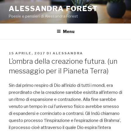
Salta
ALESSANDRA FOREST
al
Poesie e pensieri di Alessandra Forest
contenuto
Menu
PUBBLICATO
15 APRILE, 2017
DI
ALESSANDRA
IL
L’ombra della creazione futura. (un
messaggio per il Pianeta Terra)
Sin dal primo respiro di Dio all’inizio di tutti i mondi, era
preordinato che la creazione sarebbe esistita all’interno di
un ritmo di espansione e contrazione. Alla fine sarebbe
venuto un tempo in cui l’universo fisico avrebbe smesso
di espandersi e cominciato a contrarsi. Gli Indù chiamano
questo processo ‘l’inspirazione e l’espirazione di Brahma’,
il processo cioè attraverso il quale Dio espira l’intera