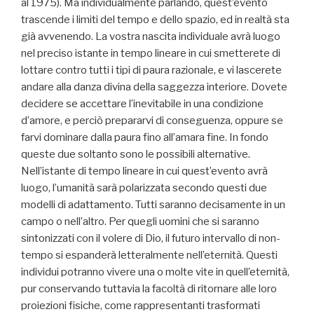
al 1975). Ma individualmente parlando, quest’evento
trascende i limiti del tempo e dello spazio, ed in realtà sta
già avvenendo. La vostra nascita individuale avrà luogo
nel preciso istante in tempo lineare in cui smetterete di
lottare contro tutti i tipi di paura razionale, e vi lascerete
andare alla danza divina della saggezza interiore. Dovete
decidere se accettare l’inevitabile in una condizione
d’amore, e perciò prepararvi di conseguenza, oppure se
farvi dominare dalla paura fino all’amara fine. In fondo
queste due soltanto sono le possibili alternative.
Nell’istante di tempo lineare in cui quest’evento avrà
luogo, l’umanità sarà polarizzata secondo questi due
modelli di adattamento. Tutti saranno decisamente in un
campo o nell’altro. Per quegli uomini che si saranno
sintonizzati con il volere di Dio, il futuro intervallo di non-
tempo si espanderà letteralmente nell’eternità. Questi
individui potranno vivere una o molte vite in quell’eternità,
pur conservando tuttavia la facoltà di ritornare alle loro
proiezioni fisiche, come rappresentanti trasformati