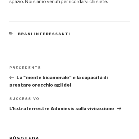
spazio. Noi siamo venuti per ricordarvi chi siete.
CATEGORIE
BRANI INTERESSANTI
Navigazione
Articolo
PRECEDENTE
articoli
precedente:
La “mente bicamerale” e la capacità di
prestare orecchio agli dei
Articolo
SUCCESSIVO
successivo
L’Extraterrestre Adoniesis sulla vivisezione
BÚSQUEDA