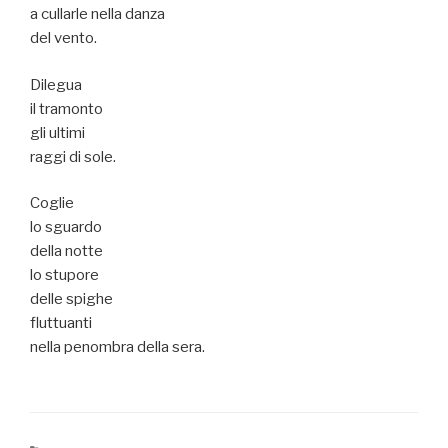
a cullarle nella danza
del vento.
Dilegua
il tramonto
gli ultimi
raggi di sole.
Coglie
lo sguardo
della notte
lo stupore
delle spighe
fluttuanti
nella penombra della sera.